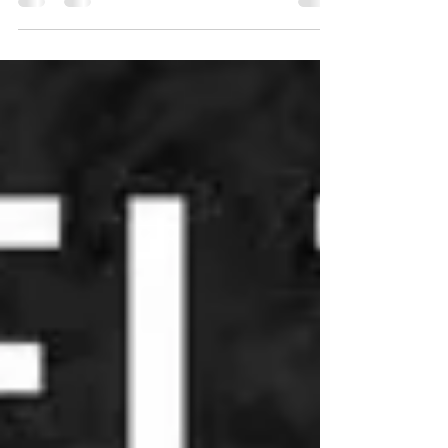
der Gemeinde Waldkappel ein neuer
Bürgermeister für die Legislaturperiode 2026-2032
gewählt. Außerdem wird der Kreistag, die
Stadtverordnetenversammlung sowie der
Ortsbeirat gewählt. Egal ob auf dem Weg in die
Uhlenfänger-Arena, zu Giovanni in die Eisdiele
oder zum Sonntagskaffee, geht gerne kurz in Euer
Wahllokal und gebt eure Stimmen ab. Wir als
Verein, als demokratische Organisation, stehen für
ein offenens, vielfältiges und zuk