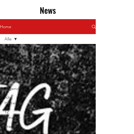
News
Home
Alle
Alle
1.
Mannschaft
2.
Mannschaft
Jugend
Alte
Herren
12
Freunde
Frauen