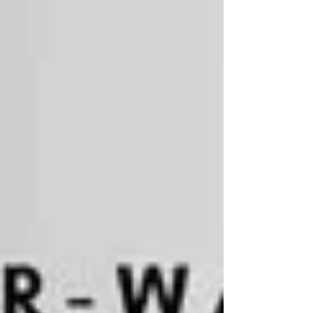
Spielvereinigung gegen Ende der Halbzeit auf
den Führungs- und Siegtreffer drängte.
Allerdings sollte es keinen der beiden
Mannschaften gelingen, ein Tor zu erzielen und so
tr