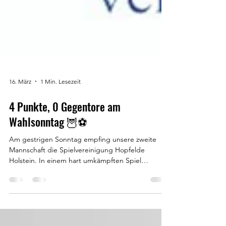
16. März
1 Min. Lesezeit
4 Punkte, 0 Gegentore am
Wahlsonntag 🦉⚽️
Am gestrigen Sonntag empfing unsere zweite
Mannschaft die Spielvereinigung Hopfelde
Holstein. In einem hart umkämpften Spiel
schenkten sich beide Teams keine Zweikämpfe,
wodurch es nur zu wenigen Torraumszenen kam.
Erst in der zweiten Hälfte verpasste unsererseits
Christoph Strecker das 1:0, während die