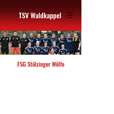
TSV Waldkappel
FSG Stölzinger Wölfe