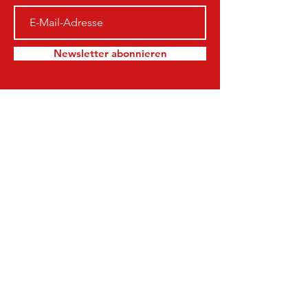
Newsletter abonnieren
TSV Waldkappel
info@waldkappel-fussball.de
Am Sportplatz 40
37284 Waldkappel