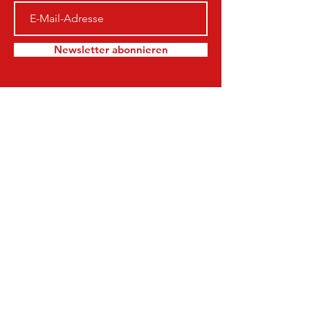
Newsletter abonnieren
TSV Waldkappel
info@waldkappel-fussball.de
Am Sportplatz 40
37284 Waldkappel