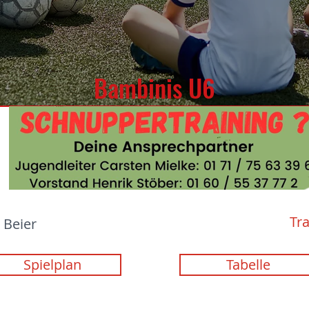
Bambinis U6
Tr
 Beier
Spielplan
Tabelle