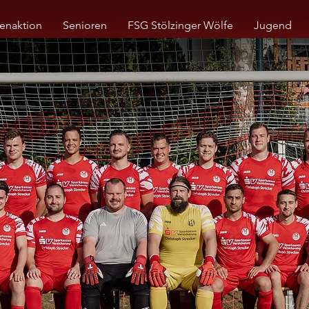
enaktion
Senioren
FSG Stölzinger Wölfe
Jugend