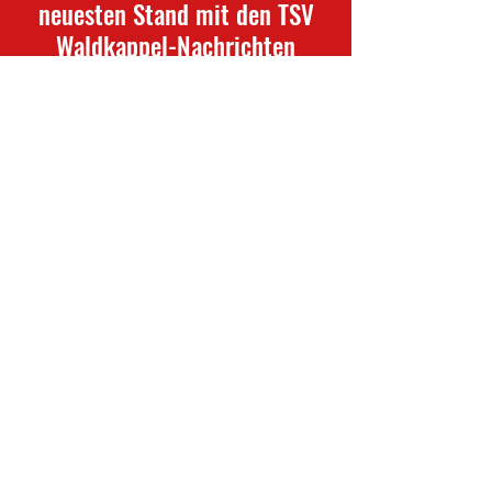
neuesten Stand mit den TSV
Waldkappel-Nachrichten
Newsletter abonnieren
TSV Waldkappel
info@waldkappel-fussball.de
Am Sportplatz 40
37284 Waldkappel