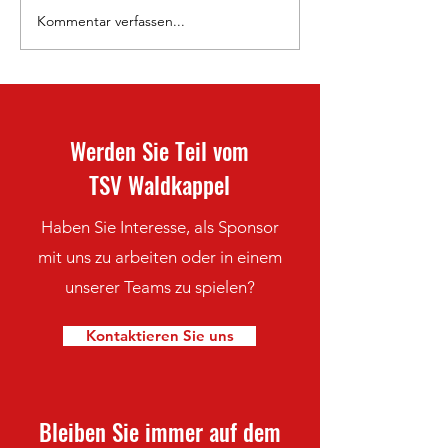
800 Jahre Waldkappel 🦉
Kommentar verfassen...
Doppelheimspielta
Frauen-Saisonabsc
Werden Sie Teil vom
TSV Waldkappel
Haben Sie Interesse, als Sponsor
mit uns zu arbeiten oder in einem
unserer Teams zu spielen?
Kontaktieren Sie uns
Bleiben Sie immer auf dem