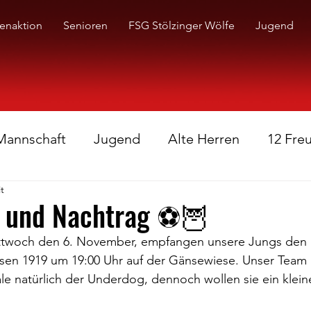
enaktion
Senioren
FSG Stölzinger Wölfe
Jugend
 Mannschaft
Jugend
Alte Herren
12 Fre
t
t und Nachtrag ⚽️🦉
twoch den 6. November, empfangen unsere Jungs den H
en 1919 um 19:00 Uhr auf der Gänsewiese. Unser Team i
nale natürlich der Underdog, dennoch wollen sie ein klei