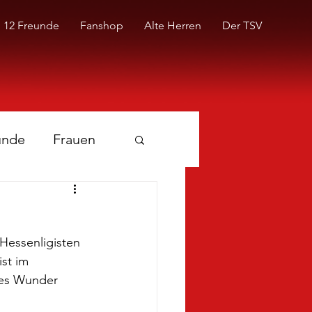
12 Freunde
Fanshop
Alte Herren
Der TSV
unde
Frauen
essenligisten 
st im 
nes Wunder 