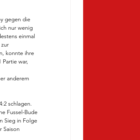
by gegen die 
ich nur wenig 
destens einmal 
 zur 
, konnte ihre 
 Partie war, 
der anderem 
4:2 schlagen. 
ine Fussel-Bude 
n Sieg in Folge 
r Saison 