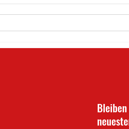
Derbyunentschieden & 6 Punkte
Derby
in der Reisetasche
am S
Bleiben
neueste