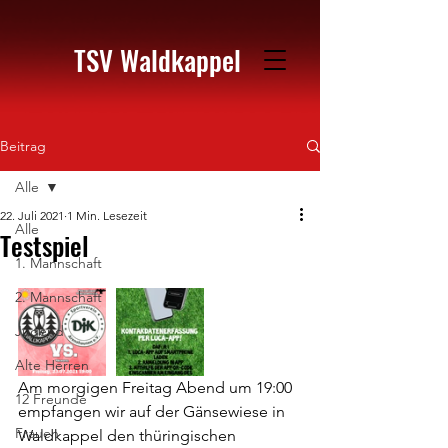
TSV Waldkappel
Beitrag
Alle
22. Juli 2021
1 Min. Lesezeit
Alle
Testspiel
1. Mannschaft
2. Mannschaft
Jugend
Alte Herren
Am morgigen Freitag Abend um 19:00 
12 Freunde
empfangen wir auf der Gänsewiese in 
Frauen
Waldkappel den thüringischen 