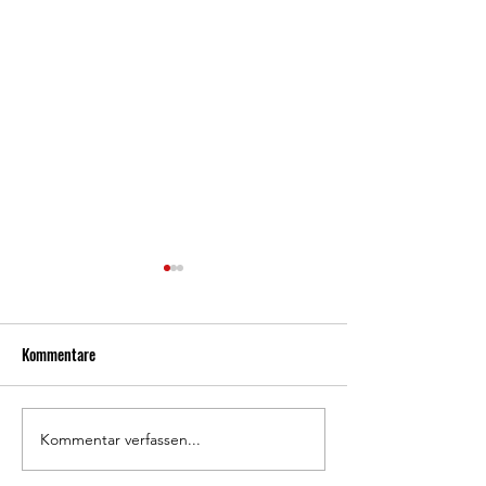
Kommentare
800 Jahre Waldkappel 🦉
Kommentar verfassen...
Doppelheimspielta
Frauen-Saisonabsc