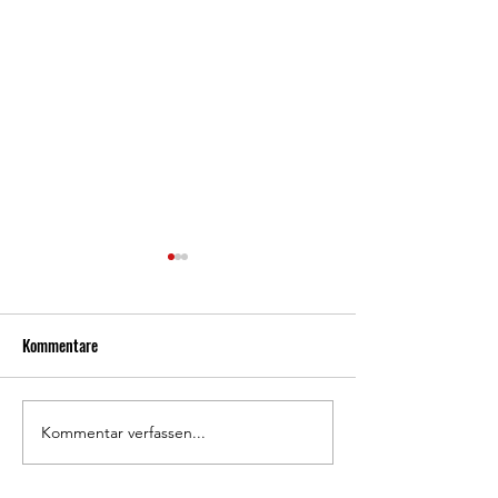
Kommentare
800 Jahre Waldkappel 🦉
Kommentar verfassen...
Doppelheimspielta
Frauen-Saisonabsc