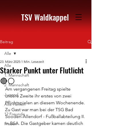
TSV Waldkappel
Beitrag
Alle
23. März 2025
1 Min. Lesezeit
Alle
Starker Punkt unter Flutlicht
1. Mannschaft
🔴⚪️
2. Mannschaft
Am vergangenen Freitag spielte 
Jugend
unsere Zweite ihr erstes von zwei 
Pflichtspielen an diesem Wochenende. 
Alte Herren
Zu Gast war man bei der TSG Bad 
12 Freunde
Sooden-Allendorf - Fußballabteilung II. 
in BSA. Die Gastgeber kamen deutlich 
Frauen