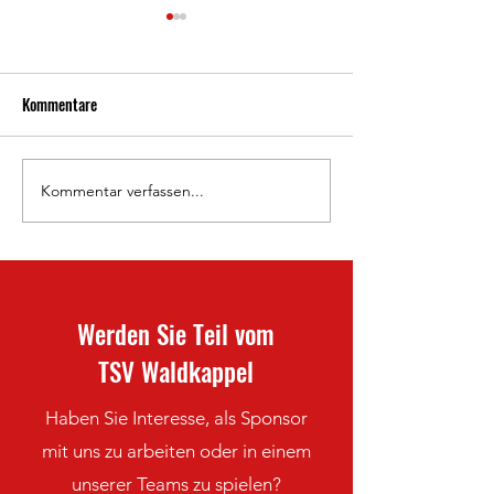
Kommentare
800 Jahre Waldkappel 🦉
Kommentar verfassen...
Doppelheimspielta
Frauen-Saisonabsc
Werden Sie Teil vom
TSV Waldkappel
Haben Sie Interesse, als Sponsor
mit uns zu arbeiten oder in einem
unserer Teams zu spielen?