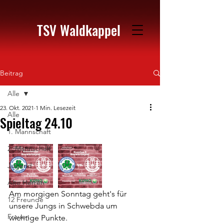
TSV Waldkappel
Beitrag
Alle
23. Okt. 2021
1 Min. Lesezeit
Alle
Spieltag 24.10
1. Mannschaft
2. Mannschaft
Jugend
Alte Herren
Am morgigen Sonntag geht's für 
12 Freunde
unsere Jungs in Schwebda um 
Frauen
wichtige Punkte.