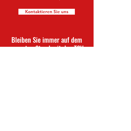
Kontaktieren Sie uns
Bleiben Sie immer auf dem
neuesten Stand mit den TSV
Waldkappel-Nachrichten
Newsletter abonnieren
TSV Waldkappel