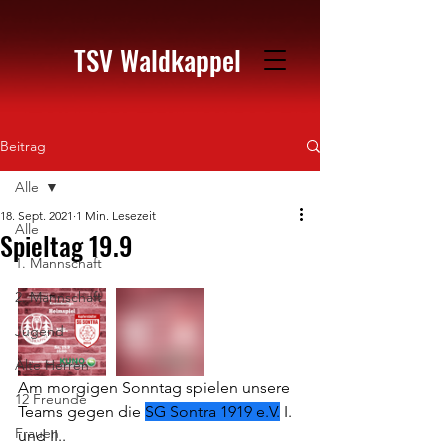
TSV Waldkappel
Beitrag
Alle
18. Sept. 2021
1 Min. Lesezeit
Alle
Spieltag 19.9
1. Mannschaft
2. Mannschaft
Jugend
Alte Herren
Am morgigen Sonntag spielen unsere 
12 Freunde
Teams gegen die 
SG Sontra 1919 e.V.
 I. 
Frauen
und II.. 