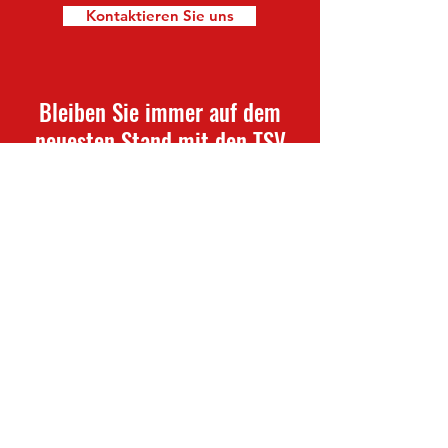
Kontaktieren Sie uns
Bleiben Sie immer auf dem
neuesten Stand mit den TSV
Waldkappel-Nachrichten
Newsletter abonnieren
TSV Waldkappel
info@waldkappel-fussball.de