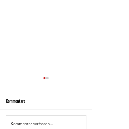
Kommentare
800 Jahre Waldkappel 🦉
Kommentar verfassen...
Doppelheimspielta