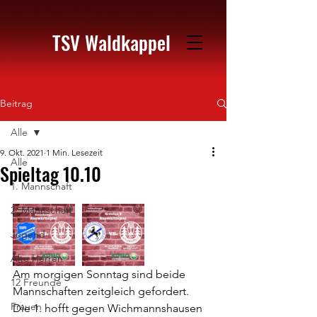
TSV Waldkappel
Beitrag
Alle
9. Okt. 2021
1 Min. Lesezeit
Alle
Spieltag 10.10
1. Mannschaft
2. Mannschaft
Jugend
Alte Herren
Am morgigen Sonntag sind beide 
12 Freunde
Mannschaften zeitgleich gefordert. 
Frauen
Die 1. hofft gegen Wichmannshausen 