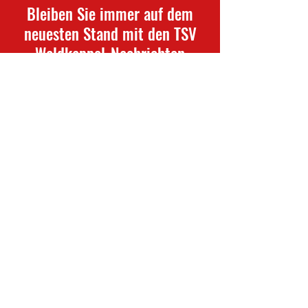
Bleiben Sie immer auf dem
neuesten Stand mit den TSV
Waldkappel-Nachrichten
Newsletter abonnieren
TSV Waldkappel
info@waldkappel-fussball.de
Am Sportplatz 40
37284 Waldkappel