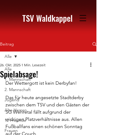
TSV Waldkappel
Beitrag
Alle
26. Okt. 2025
1 Min. Lesezeit
Alle
Spielabsage!
1. Mannschaft
Der Wettergott ist kein Derbyfan!
2. Mannschaft
Das für heute angesetzte Stadtderby 
Jugend
zwischen dem TSV und den Gästen der 
Alte Herren
SG Wehretal fällt aufgrund der 
widrigen Platzverhältnisse aus. Allen 
12 Freunde
Fußballfans einen schönen Sonntag 
Frauen
auf der Couch.