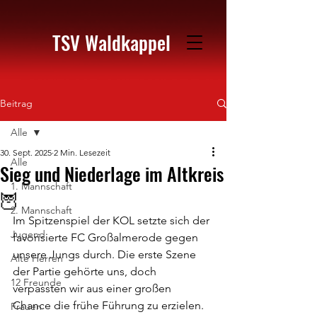
TSV Waldkappel
Beitrag
Alle
30. Sept. 2025
2 Min. Lesezeit
Alle
Sieg und Niederlage im Altkreis
1. Mannschaft
🦉
2. Mannschaft
Im Spitzenspiel der KOL setzte sich der 
Jugend
favorisierte FC Großalmerode gegen 
unsere Jungs durch. Die erste Szene 
Alte Herren
der Partie gehörte uns, doch 
12 Freunde
verpassten wir aus einer großen 
Chance die frühe Führung zu erzielen. 
Frauen