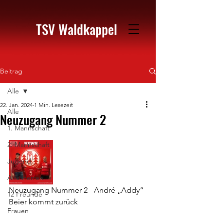
TSV Waldkappel
Beitrag
Alle
22. Jan. 2024
1 Min. Lesezeit
Alle
Neuzugang Nummer 2
1. Mannschaft
2. Mannschaft
Jugend
Alte Herren
Neuzugang Nummer 2 - André „Addy“ 
12 Freunde
Beier kommt zurück 
Frauen