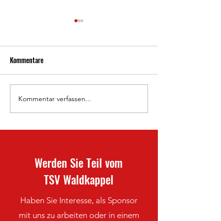
Kommentare
800 Jahre Waldkappel 🦉
Kommentar verfassen...
Doppelheimspielta
Frauen-Saisonabsc
Werden Sie Teil vom
TSV Waldkappel
Haben Sie Interesse, als Sponsor
mit uns zu arbeiten oder in einem