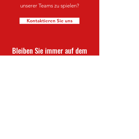
unserer Teams zu spielen?
Kontaktieren Sie uns
Bleiben Sie immer auf dem
neuesten Stand mit den TSV
Waldkappel-Nachrichten
Newsletter abonnieren