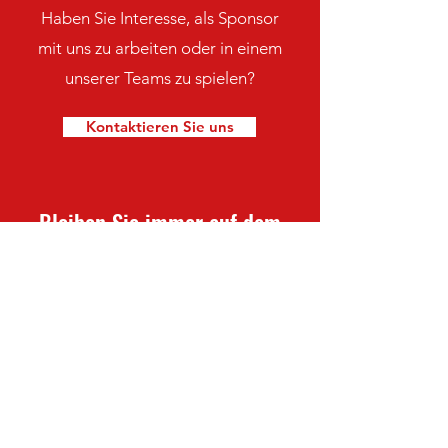
Haben Sie Interesse, als Sponsor
mit uns zu arbeiten oder in einem
unserer Teams zu spielen?
Kontaktieren Sie uns
Bleiben Sie immer auf dem
neuesten Stand mit den TSV
Waldkappel-Nachrichten
Newsletter abonnieren