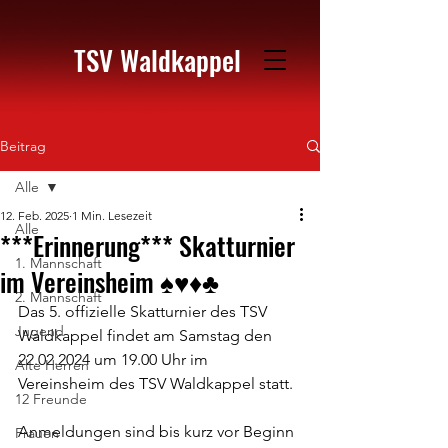
TSV Waldkappel
Beitrag
Alle
12. Feb. 2025
1 Min. Lesezeit
Alle
***Erinnerung*** Skatturnier
1. Mannschaft
im Vereinsheim ♠️♥️♦️♣️
2. Mannschaft
Das 5. offizielle Skatturnier des TSV 
Jugend
Waldkappel findet am Samstag den 
22.02.2024 um 19.00 Uhr im 
Alte Herren
Vereinsheim des TSV Waldkappel statt.
12 Freunde
Anmeldungen sind bis kurz vor Beginn 
Frauen