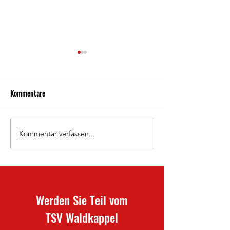
Kommentare
800 Jahre Waldkappel 🦉
Kommentar verfassen...
Doppelheimspielta
Frauen-Saisonabsc
Werden Sie Teil vom
TSV Waldkappel