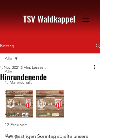
TSV Waldkappel
Beitrag
Alle
1. Nov. 2021
2 Min. Lesezeit
Alle
Hinrundenende
1. Mannschaft
2. Mannschaft
Jugend
Alte Herren
12 Freunde
Frauen
Am gestrigen Sonntag spielte unsere 