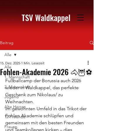
TSV Waldkappel
Beitrag
Alle
15. Dez. 2025
1 Min. Lesezeit
Alle
Fohlen-Akademie 2026 🐴🦉⚽️
1. Mannschaft
Fußballcamp der Borussia auch 2026 
2. Mannschaft
wieder in Waldkappel, das perfekte 
Geschenk zum Nikolaus/ zu 
Jugend
Weihnachten.
Alte Herren
Im gewohnten Umfeld in das Trikot der 
Fohlen Akademie schlüpfen und 
12 Freunde
gemeinsam mit den besten Freunden 
Frauen
und Teamkollegen kicken – dies 