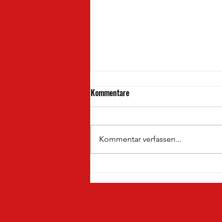
Kommentare
Kommentar verfassen...
Neuzugang Nummer 1 für die
Uhlenfänger 🦉⚽️