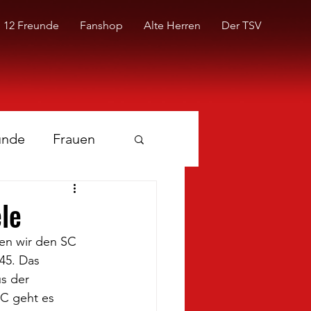
12 Freunde
Fanshop
Alte Herren
Der TSV
unde
Frauen
le
en wir den SC 
45. Das 
s der 
SC geht es 