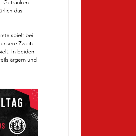
. Getränken 
rlich das 
ste spielt bei 
 unsere Zweite 
elt. In beiden 
eils ärgern und 