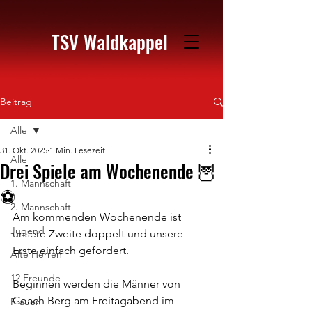
TSV Waldkappel
Beitrag
Alle
31. Okt. 2025
1 Min. Lesezeit
Alle
Drei Spiele am Wochenende 🦉
1. Mannschaft
⚽️
2. Mannschaft
Am kommenden Wochenende ist 
Jugend
unsere Zweite doppelt und unsere 
Erste einfach gefordert. 
Alte Herren
12 Freunde
Beginnen werden die Männer von 
Coach Berg am Freitagabend im 
Frauen