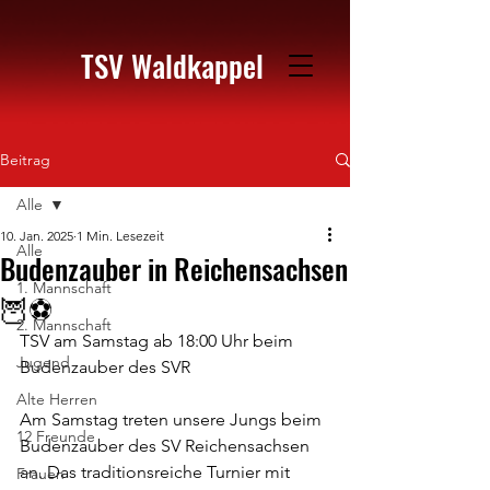
TSV Waldkappel
Beitrag
Alle
10. Jan. 2025
1 Min. Lesezeit
Alle
Budenzauber in Reichensachsen
1. Mannschaft
🦉⚽️
2. Mannschaft
TSV am Samstag ab 18:00 Uhr beim 
Jugend
Budenzauber des SVR
Alte Herren
Am Samstag treten unsere Jungs beim 
12 Freunde
Budenzauber des SV Reichensachsen 
an. Das traditionsreiche Turnier mit 
Frauen