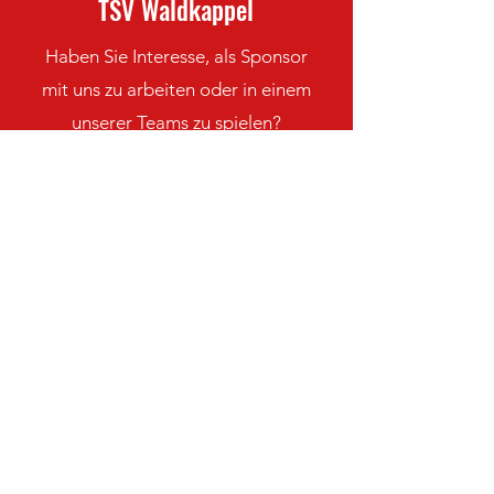
TSV Waldkappel
Haben Sie Interesse, als Sponsor
mit uns zu arbeiten oder in einem
unserer Teams zu spielen?
Kontaktieren Sie uns
Bleiben Sie immer auf dem
neuesten Stand mit den TSV
Waldkappel-Nachrichten
Newsletter abonnieren