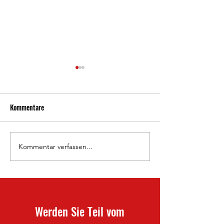
Kommentare
800 Jahre Waldkappel 🦉
Kommentar verfassen...
Doppelheimspielta
Frauen-Saisonabsc
Werden Sie Teil vom