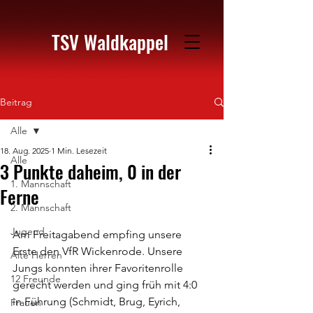
TSV Waldkappel
Beitrag
Alle
18. Aug. 2025
1 Min. Lesezeit
Alle
3 Punkte daheim, 0 in der
1. Mannschaft
Ferne
2. Mannschaft
Jugend
Am Freitagabend empfing unsere 
Erste den VfR Wickenrode. Unsere 
Alte Herren
Jungs konnten ihrer Favoritenrolle 
12 Freunde
gerecht werden und ging früh mit 4:0 
in Führung (Schmidt, Brug, Eyrich, 
Frauen