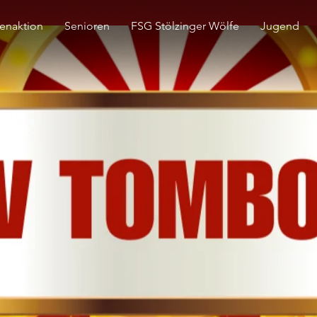
enaktion
Senioren
FSG Stölzinger Wölfe
Jugend