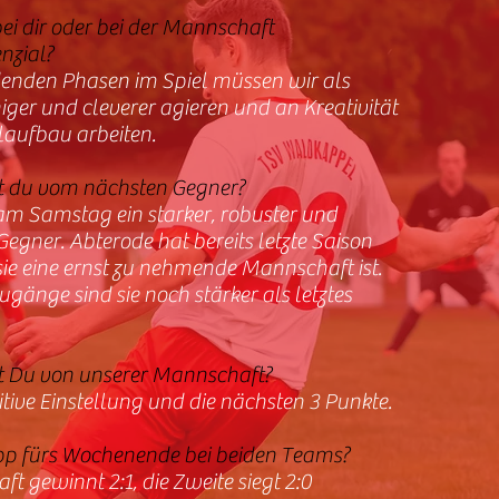
bei dir oder bei der Mannschaft
nzial?
denden Phasen im Spiel müssen wir als
ger und cleverer agieren und an Kreativität
laufbau arbeiten.
t du vom nächsten Gegner?
am Samstag ein starker, robuster und
Gegner. Abterode hat bereits letzte Saison
sie eine ernst zu nehmende Mannschaft ist.
gänge sind sie noch stärker als letztes
t Du von unserer Mannschaft?
tive Einstellung und die nächsten 3 Punkte.
Tipp fürs Wochenende bei beiden Teams?
ft gewinnt 2:1, die Zweite siegt 2:0