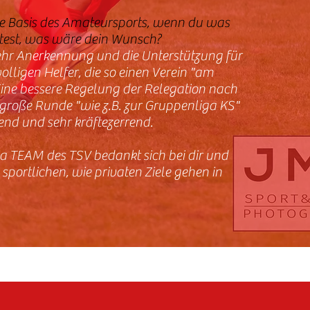
 die Basis des Amateursports, wenn du was
test, was wäre dein Wunsch?
hr Anerkennung und die Unterstützung für
olligen Helfer, die so einen Verein "am
Eine bessere Regelung der Relegation nach
 große Runde "wie z.B. zur Gruppenliga KS"
hrend und sehr kräftezerrend.
a TEAM des TSV bedankt sich bei dir und
 sportlichen, wie privaten Ziele gehen in