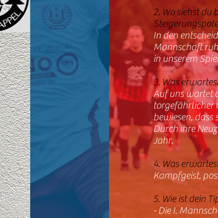
2. Wo siehst du 
Steigerungspote
In den entschei
Mannschaft ruhi
in unserem Spie
3. Was erwartes
Auf uns wartet 
torgefährlicher 
bewiesen, dass 
Durch ihre Neuzu
Jahr.
4. Was erwartes
Kampfgeist, posi
5. Wie ist dein 
- Die I. Mannscha