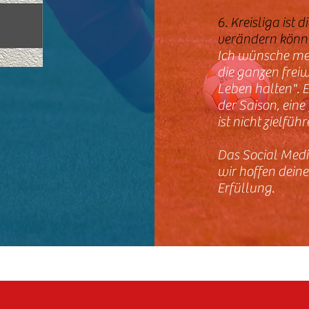
6. Kreisliga ist
verändern könn
Ich wünsche me
die ganzen freiw
Leben halten". 
der Saison, eine
ist nicht zielfü
Das Social Medi
wir hoffen deine
Erfüllung.