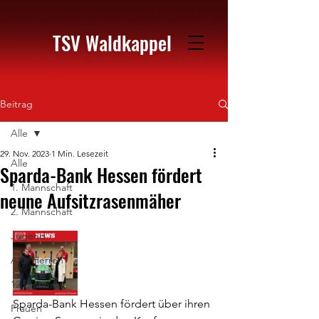
TSV Waldkappel
Beitrag
Alle
29. Nov. 2023
1 Min. Lesezeit
Alle
Sparda-Bank Hessen fördert
1. Mannschaft
neune Aufsitzrasenmäher
2. Mannschaft
Jugend
Alte Herren
12 Freunde
Sparda-Bank Hessen fördert über ihren 
Frauen