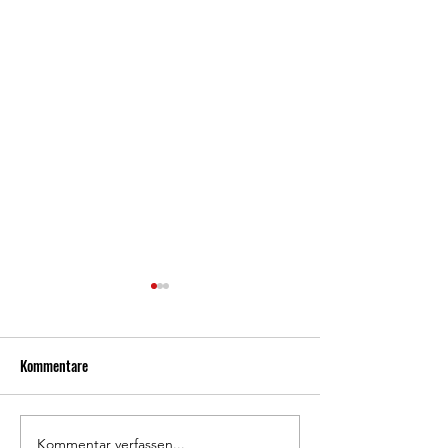
Kommentare
800 Jahre Waldkappel 🦉
Kommentar verfassen...