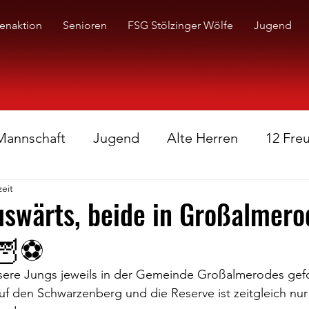
enaktion
Senioren
FSG Stölzinger Wölfe
Jugend
 Mannschaft
Jugend
Alte Herren
12 Fre
zeit
swärts, beide in Großalmero
🦉⚽️
ere Jungs jeweils in der Gemeinde Großalmerodes gefo
auf den Schwarzenberg und die Reserve ist zeitgleich nur