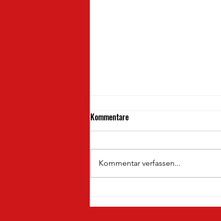
Kommentare
Kommentar verfassen...
Neuzugang Nummer 1 für die
Uhlenfänger 🦉⚽️