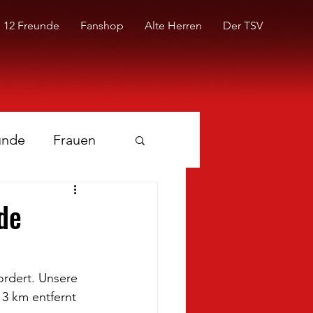
12 Freunde
Fanshop
Alte Herren
Der TSV
unde
Frauen
de
rdert. Unsere 
 3 km entfernt 