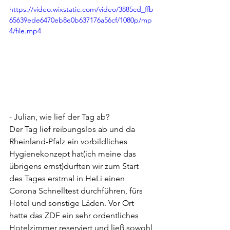
https://video.wixstatic.com/video/3885cd_ffb
65639ede6470eb8e0b637176a56cf/1080p/mp
4/file.mp4
- Julian, wie lief der Tag ab?
Der Tag lief reibungslos ab und da 
Rheinland-Pfalz ein vorbildliches 
Hygienekonzept hat(ich meine das 
übrigens ernst)durften wir zum Start 
des Tages erstmal in HeLi einen 
Corona Schnelltest durchführen, fürs 
Hotel und sonstige Läden. Vor Ort 
hatte das ZDF ein sehr ordentliches 
Hotelzimmer reserviert und ließ sowohl 