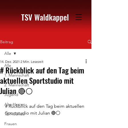
TSV Waldkappel
Beitrag
Alle
14. Dez. 2021
2 Min. Lesezeit
Alle
# Rückblick auf den Tag beim
1. Mannschaft
aktuellen Sportstudio mit
2. Mannschaft
Julian 🔴⚪️
Jugend
Alte Herren
# Rückblick auf den Tag beim aktuellen 
Sportstudio mit Julian 🔴⚪️
12 Freunde
Frauen