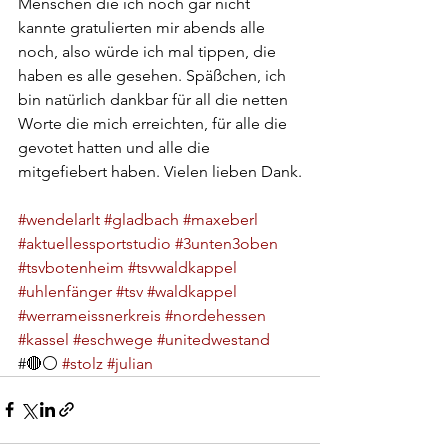
Menschen die ich noch gar nicht 
kannte gratulierten mir abends alle 
noch, also würde ich mal tippen, die 
haben es alle gesehen. Späßchen, ich 
bin natürlich dankbar für all die netten 
Worte die mich erreichten, für alle die 
gevotet hatten und alle die 
mitgefiebert haben. Vielen lieben Dank.
#wendelarlt
#gladbach
#maxeberl
#aktuellessportstudio
#3unten3oben
#tsvbotenheim
#tsvwaldkappel
#uhlenfänger
#tsv
#waldkappel
#werrameissnerkreis
#nordehessen
#kassel
#eschwege
#unitedwestand
#🔴⚪️ 
#stolz
#julian