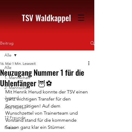
TSV Waldkappel
Beitrag
Alle
16. Mai
1 Min. Lesezeit
Alle
Neuzugang Nummer 1 für die
1. Mannschaft
Uhlenfänger 🦉⚽️
2. Mannschaft
Mit Henrik Herud konnte der TSV einen 
Jugend
ganz wichtigen Transfer für den 
Sommer tätigen! Auf dem 
Alte Herren
Wunschzettel von Trainerteam und 
12 Freunde
Vorstand stand für die kommende 
Saison ganz klar ein Stürmer. 
Frauen