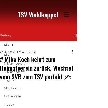
TSV Waldkappel
Beitrag
Alle
27. Apr. 2021
1 Min. Lesezeit
Alle
# Mika Koch kehrt zum
1. Mannschaft
Heimatverein zurück, Wechsel
2. Mannschaft
vom SVR zum TSV perfekt ✍️
Jugend
Alte Herren
12 Freunde
Frauen