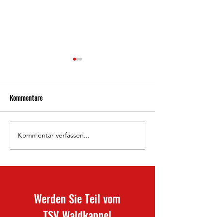
Kommentare
800 Jahre Waldkappel 🦉
Kommentar verfassen...
Doppelheimspielta
Frauen-Saisonabsc
Werden Sie Teil vom
TSV Waldkappel