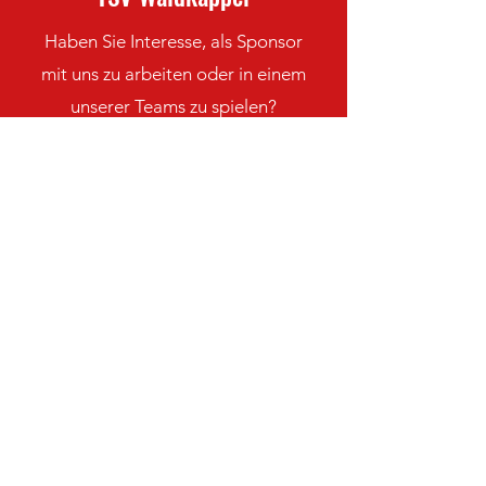
Haben Sie Interesse, als Sponsor
mit uns zu arbeiten oder in einem
unserer Teams zu spielen?
Kontaktieren Sie uns
Bleiben Sie immer auf dem
neuesten Stand mit den TSV
Waldkappel-Nachrichten
Newsletter abonnieren