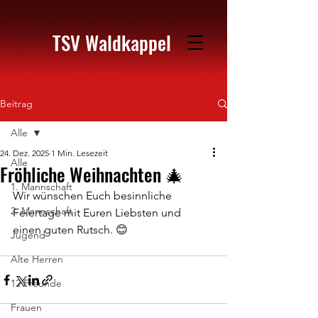
TSV Waldkappel
Beitrag
Alle
24. Dez. 2025
1 Min. Lesezeit
Alle
Fröhliche Weihnachten 🎄
1. Mannschaft
Wir wünschen Euch besinnliche 
2. Mannschaft
Feiertage mit Euren Liebsten und 
einen guten Rutsch. 😊
Jugend
Alte Herren
12 Freunde
Frauen