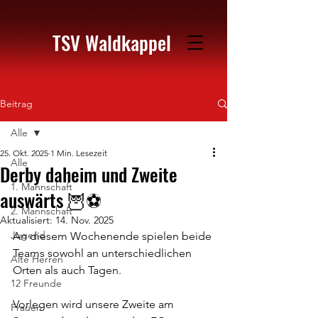
TSV Waldkappel
Beitrag
Alle
25. Okt. 2025
1 Min. Lesezeit
Alle
Derby daheim und Zweite
1. Mannschaft
auswärts 🦉⚽️
2. Mannschaft
Aktualisiert:
14. Nov. 2025
Jugend
An diesem Wochenende spielen beide 
Teams sowohl an unterschiedlichen 
Alte Herren
Orten als auch Tagen.
12 Freunde
Vorlegen wird unsere Zweite am 
Frauen