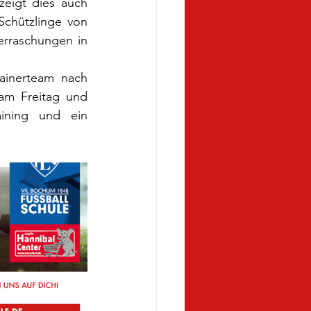
eigt dies auch 
chützlinge von 
erraschungen in 
inerteam nach 
am Freitag und 
ining und ein 