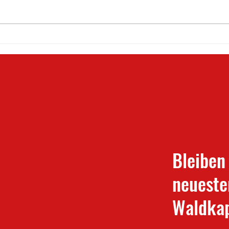
800 Jahre Waldkappel 🦉
Doppe
Saiso
Bleiben
neueste
Waldkap