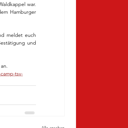
aldkappel war. 
 dem Hamburger 
nd meldet euch 
estätigung und 
 an.
scamp-tsv-
Alle ansehen