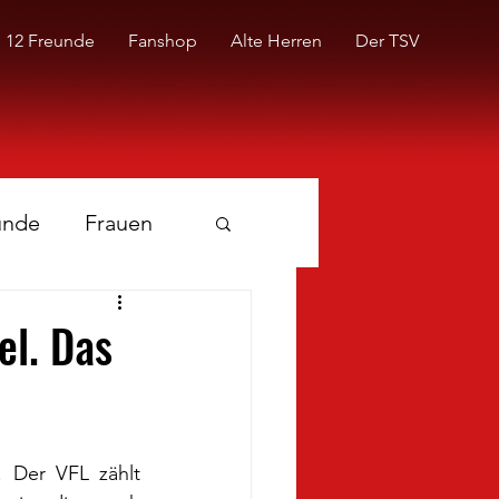
12 Freunde
Fanshop
Alte Herren
Der TSV
unde
Frauen
el. Das
Der VFL zählt 