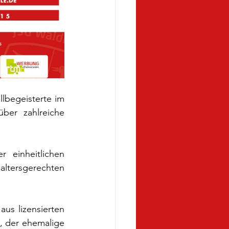
lbegeisterte im 
ber zahlreiche 
 einheitlichen 
ltersgerechten 
us lizensierten 
, der ehemalige 