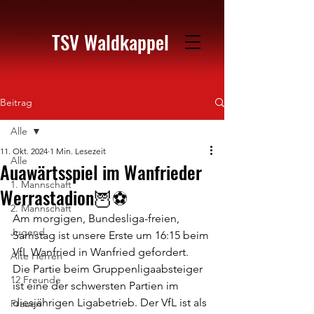
TSV Waldkappel
Beitrag
Alle
11. Okt. 2024
1 Min. Lesezeit
Alle
Auawärtsspiel im Wanfrieder
1. Mannschaft
Werrastadion🦉⚽️
2. Mannschaft
Am morgigen, Bundesliga-freien, 
Jugend
Samstag ist unsere Erste um 16:15 beim 
VfL Wanfried in Wanfried gefordert.
Alte Herren
Die Partie beim Gruppenligaabsteiger 
12 Freunde
ist eine der schwersten Partien im 
diesjährigen Ligabetrieb. Der VfL ist als 
Frauen