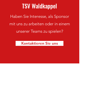
TSV Waldkappel
Haben Sie Interesse, als Sponsor
mit uns zu arbeiten oder in einem
unserer Teams zu spielen?
Kontaktieren Sie uns
Bleiben Sie immer auf dem
neuesten Stand mit den TSV
Waldkappel-Nachrichten
Newsletter abonnieren